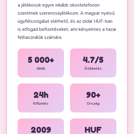
a játékosok egyre inkább okostelefonon
szeretnek szerencsejátékozni. A magyar nyelvű
ügyfélszolgálat elérhető, és az oldal HUF-ban
is elfogad befizetéseket, ami kényelmes a hazai
felhasználók számára.
5 000+
4.7/5
Játék
Értékelés
24h
90+
Kifizetés
Ország
2009
HUF