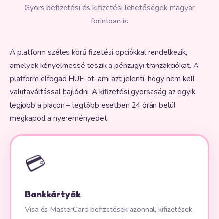
Gyors befizetési és kifizetési lehetőségek magyar
forintban is
A platform széles körű fizetési opciókkal rendelkezik,
amelyek kényelmessé teszik a pénzügyi tranzakciókat. A
platform elfogad HUF-ot, ami azt jelenti, hogy nem kell
valutaváltással bajlódni. A kifizetési gyorsaság az egyik
legjobb a piacon – legtöbb esetben 24 órán belül
megkapod a nyereményedet.
💳
Bankkártyák
Visa és MasterCard befizetések azonnal, kifizetések