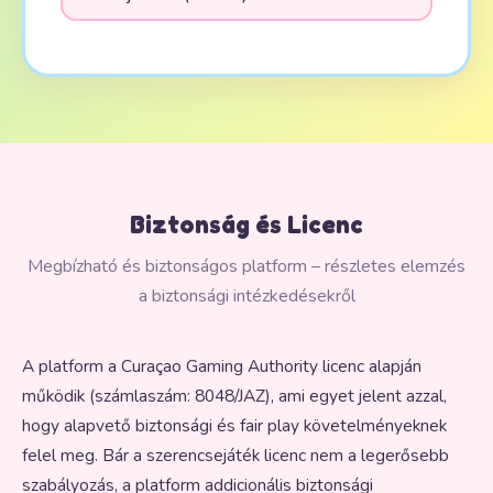
Biztonság és Licenc
Megbízható és biztonságos platform – részletes elemzés
a biztonsági intézkedésekről
A platform a Curaçao Gaming Authority licenc alapján
működik (számlaszám: 8048/JAZ), ami egyet jelent azzal,
hogy alapvető biztonsági és fair play követelményeknek
felel meg. Bár a szerencsejáték licenc nem a legerősebb
szabályozás, a platform addicionális biztonsági