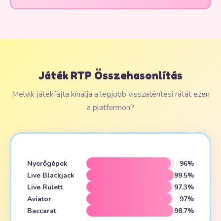
Játék RTP Összehasonlítás
Melyik játékfajta kínálja a legjobb visszatérítési rátát ezen
a platformon?
Nyerőgépek
96%
Live Blackjack
99.5%
Live Rulett
97.3%
Aviator
97%
Baccarat
98.7%