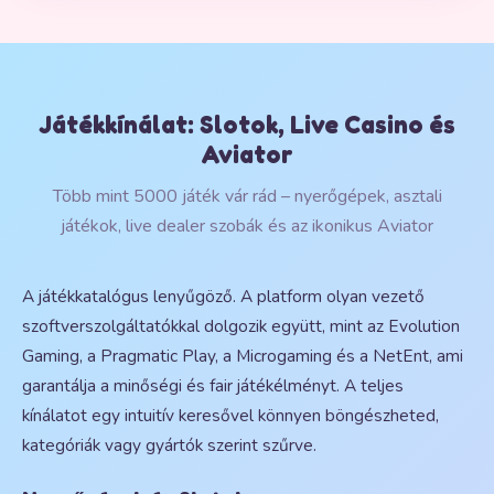
Játékkínálat: Slotok, Live Casino és
Aviator
Több mint 5000 játék vár rád – nyerőgépek, asztali
játékok, live dealer szobák és az ikonikus Aviator
A játékkatalógus lenyűgöző. A platform olyan vezető
szoftverszolgáltatókkal dolgozik együtt, mint az Evolution
Gaming, a Pragmatic Play, a Microgaming és a NetEnt, ami
garantálja a minőségi és fair játékélményt. A teljes
kínálatot egy intuitív keresővel könnyen böngészheted,
kategóriák vagy gyártók szerint szűrve.