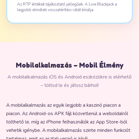
Az RTP értékek tájékoztató jellegűek. A Live Blackjack a
legjobb elméleti visszatérítési rátát kínálja.
Mobilalkalmazás – Mobil Élmény
A mobilalkalmazás iOS és Android eszközökre is elérhető
– töltsd le és játssz bárhol!
A mobilalkalmazás az egyik legjobb a kaszinó piacon a
piacon. Az Android-os APK fájl közvetlenül a weboldalról
tölthető le, míg az iPhone felhasználók az App Store-ból
vehetik igénybe. A mobilalkalmazás szinte minden funkciót
tartalmaz, amit az asztali verzió is kínál.