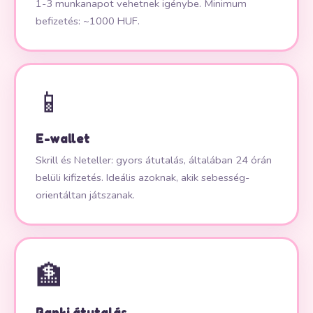
1-3 munkanapot vehetnek igénybe. Minimum
befizetés: ~1000 HUF.
📱
E-wallet
Skrill és Neteller: gyors átutalás, általában 24 órán
belüli kifizetés. Ideális azoknak, akik sebesség-
orientáltan játszanak.
🏦
Banki átutalás