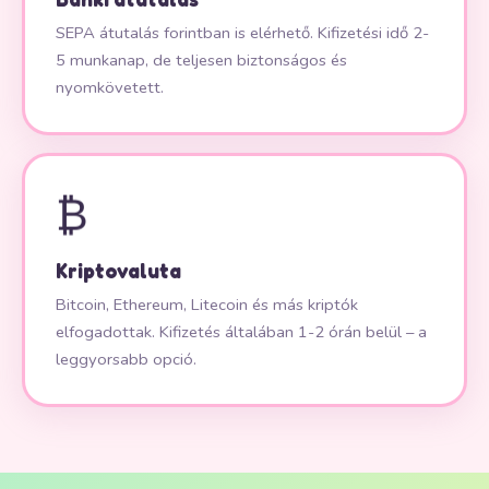
SEPA átutalás forintban is elérhető. Kifizetési idő 2-
5 munkanap, de teljesen biztonságos és
nyomkövetett.
₿
Kriptovaluta
Bitcoin, Ethereum, Litecoin és más kriptók
elfogadottak. Kifizetés általában 1-2 órán belül – a
leggyorsabb opció.