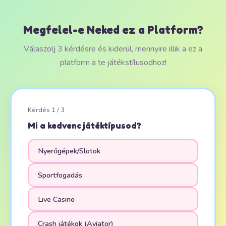
Megfelel-e Neked ez a Platform?
Válaszolj 3 kérdésre és kiderül, mennyire illik a ez a
platform a te játékstílusodhoz!
Kérdés 1 / 3
Mi a kedvenc játéktípusod?
Nyerőgépek/Slotok
Sportfogadás
Live Casino
Crash játékok (Aviator)