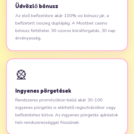
Üdvözlő bónusz
Az első befizetésre akár 100%-os bónusz jár, a
befizetett összeg duplájáig. A Mostbet casino
bónusz feltételei: 30-szoros körülforgatás, 30 nap
érvényesség.
🎡
Ingyenes pörgetések
Rendszeres promóciókon belül akár 30-100
ingyenes pörgetés is elérhető regisztrációkor vagy
befizetéshez kötve. Az ingyenes pörgetés ajánlatok
heti rendszerességgel frissülnek.