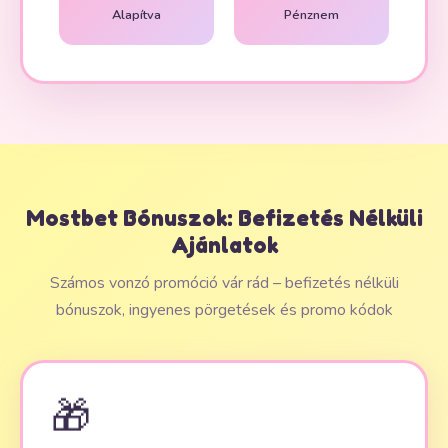
Alapítva
Pénznem
Mostbet Bónuszok: Befizetés Nélküli
Ajánlatok
Számos vonzó promóció vár rád – befizetés nélküli
bónuszok, ingyenes pörgetések és promo kódok
🎁