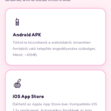
📱
Android APK
Töltsd le közvetlenül a weboldalról. Ismeretlen
forrásból való telepítés engedélyezése szükséges.
Méret: ~45MB.
🍎
iOS App Store
Elérhető az Apple App Store-ban. Kompatibilis iOS
12+ rendszerrel. Automatikus frissítések az App