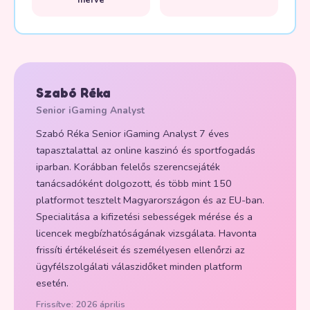
mérve
Szabó Réka
Senior iGaming Analyst
Szabó Réka Senior iGaming Analyst 7 éves
tapasztalattal az online kaszinó és sportfogadás
iparban. Korábban felelős szerencsejáték
tanácsadóként dolgozott, és több mint 150
platformot tesztelt Magyarországon és az EU-ban.
Specialitása a kifizetési sebességek mérése és a
licencek megbízhatóságának vizsgálata. Havonta
frissíti értékeléseit és személyesen ellenőrzi az
ügyfélszolgálati válaszidőket minden platform
esetén.
Frissítve: 2026 április