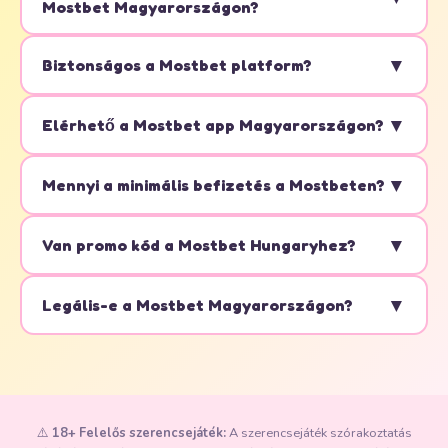
Mostbet Magyarországon?
▼
Biztonságos a Mostbet platform?
▼
Elérhető a Mostbet app Magyarországon?
▼
Mennyi a minimális befizetés a Mostbeten?
▼
Van promo kód a Mostbet Hungaryhez?
▼
Legális-e a Mostbet Magyarországon?
⚠️
18+ Felelős szerencsejáték:
A szerencsejáték szórakoztatás