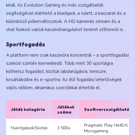
kínál. Az Evolution Gaming és más szolgáltatók
segítségével elérhető a blackjack, a rulett, a baccarat és a
különböző pókerváltozatok. A HD kamerás stream és a
chat funkció valódi kaszinóhangulatot teremt otthonról is.
Sportfogadás
A platform nem csak kaszinóra koncentrál – a sportfogadási
szekció szintén kiemelkedő. Több mint 30 sportágra
köthetsz fogadást, köztük labdarúgásra, teniszre,
kosárlabdára és e-sportra. Az élő fogadási lehetőségek
valós időben, dinamikus szorzókkal érhetők el.
Játékok
Játék kategória
Szoftverszolgáltató
száma
Pragmatic Play, NetEnt,
Nyerőgépek/Slotok
3 500+
Microgaming