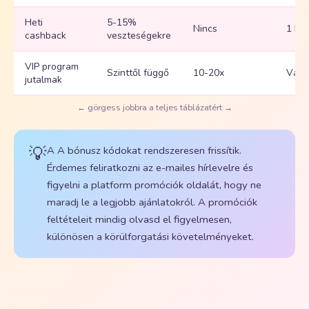
Heti
5-15%
Nincs
1 hét
cashback
veszteségekre
VIP program
Szinttől függő
10-20x
Vált
jutalmak
← görgess jobbra a teljes táblázatért →
💡
A A bónusz kódokat rendszeresen frissítik.
Érdemes feliratkozni az e-mailes hírlevelre és
figyelni a platform promóciók oldalát, hogy ne
maradj le a legjobb ajánlatokról. A promóciók
feltételeit mindig olvasd el figyelmesen,
különösen a körülforgatási követelményeket.