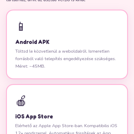
📱
Android APK
Töltsd le közvetlenül a weboldalról. Ismeretlen
forrásból való telepítés engedélyezése szükséges.
Méret: ~45MB.
🍎
iOS App Store
Elérhető az Apple App Store-ban. Kompatibilis iOS
12+ rendszerrel. Automatikus frissítések az App