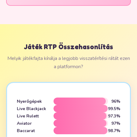
Játék RTP Összehasonlítás
Melyik játékfajta kínálja a legjobb visszatérítési rátát ezen
a platformon?
Nyerőgépek
96%
Live Blackjack
99.5%
Live Rulett
97.3%
Aviator
97%
Baccarat
98.7%