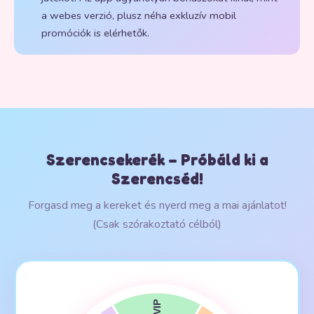
a webes verzió, plusz néha exkluzív mobil
promóciók is elérhetők.
Szerencsekerék – Próbáld ki a
Szerencséd!
Forgasd meg a kereket és nyerd meg a mai ajánlatot!
(Csak szórakoztató célból)