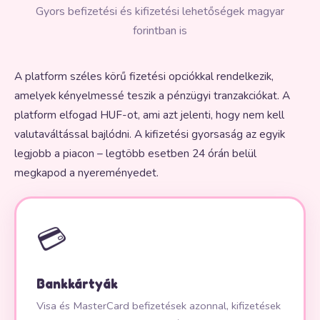
Gyors befizetési és kifizetési lehetőségek magyar
forintban is
A platform széles körű fizetési opciókkal rendelkezik,
amelyek kényelmessé teszik a pénzügyi tranzakciókat. A
platform elfogad HUF-ot, ami azt jelenti, hogy nem kell
valutaváltással bajlódni. A kifizetési gyorsaság az egyik
legjobb a piacon – legtöbb esetben 24 órán belül
megkapod a nyereményedet.
💳
Bankkártyák
Visa és MasterCard befizetések azonnal, kifizetések