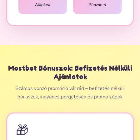
Alapítva
Pénznem
Mostbet Bónuszok: Befizetés Nélküli
Ajánlatok
Számos vonzó promóció vár rád – befizetés nélküli
bónuszok, ingyenes pörgetések és promo kódok
🎁