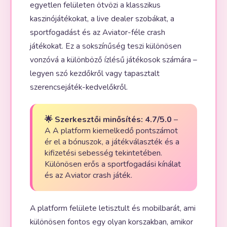
egyetlen felületen ötvözi a klasszikus
kaszinójátékokat, a live dealer szobákat, a
sportfogadást és az Aviator-féle crash
játékokat. Ez a sokszínűség teszi különösen
vonzóvá a különböző ízlésű játékosok számára –
legyen szó kezdőkről vagy tapasztalt
szerencsejáték-kedvelőkről.
🌟 Szerkesztői minősítés: 4.7/5.0
–
A A platform kiemelkedő pontszámot
ér el a bónuszok, a játékválaszték és a
kifizetési sebesség tekintetében.
Különösen erős a sportfogadási kínálat
és az Aviator crash játék.
A platform felülete letisztult és mobilbarát, ami
különösen fontos egy olyan korszakban, amikor