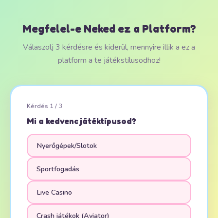
Megfelel-e Neked ez a Platform?
Válaszolj 3 kérdésre és kiderül, mennyire illik a ez a
platform a te játékstílusodhoz!
Kérdés 1 / 3
Mi a kedvenc játéktípusod?
Nyerőgépek/Slotok
Sportfogadás
Live Casino
Crash játékok (Aviator)