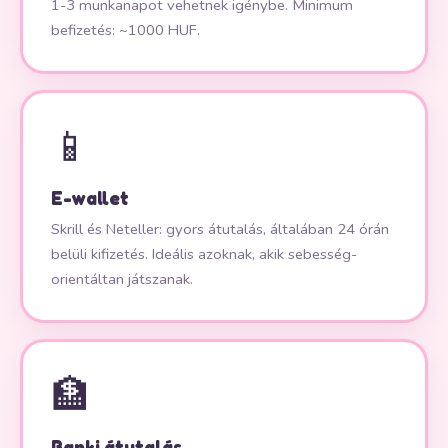
1-3 munkanapot vehetnek igénybe. Minimum
befizetés: ~1000 HUF.
📱
E-wallet
Skrill és Neteller: gyors átutalás, általában 24 órán
belüli kifizetés. Ideális azoknak, akik sebesség-
orientáltan játszanak.
🏦
Banki átutalás