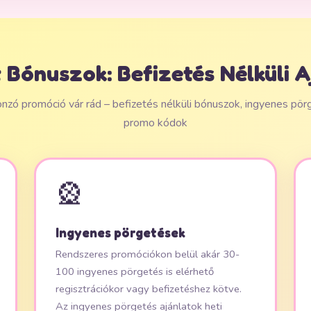
 Bónuszok: Befizetés Nélküli A
zó promóció vár rád – befizetés nélküli bónuszok, ingyenes pö
promo kódok
🎡
Ingyenes pörgetések
Rendszeres promóciókon belül akár 30-
100 ingyenes pörgetés is elérhető
regisztrációkor vagy befizetéshez kötve.
Az ingyenes pörgetés ajánlatok heti