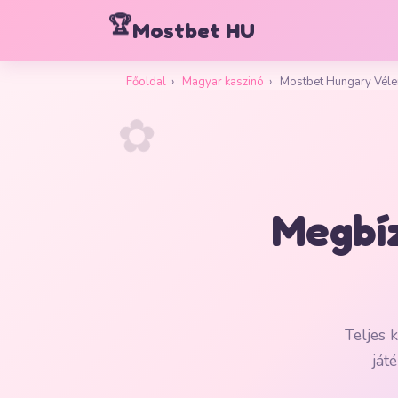
🏆
Mostbet HU
Főoldal
›
Magyar kaszinó
›
Mostbet Hungary Vél
✿
✦
✦
♡
Megbí
Teljes 
ját