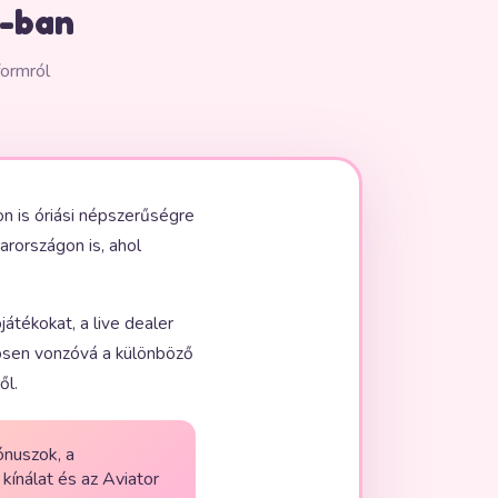
6-ban
formról
n is óriási népszerűségre
arországon is, ahol
átékokat, a live dealer
nösen vonzóvá a különböző
ől.
ónuszok, a
kínálat és az Aviator