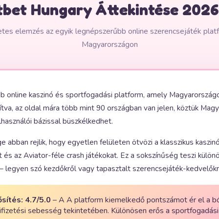
bet Hungary Áttekintése 202
tes elemzés az egyik legnépszerűbb online szerencsejáték plat
Magyarországon
bb online kaszinó és sportfogadási platform, amely Magyarországo
ítva, az oldal mára több mint 90 országban van jelen, köztük Magy
használói bázissal büszkélkedhet.
 abban rejlik, hogy egyetlen felületen ötvözi a klasszikus kaszinój
 és az Aviator-féle crash játékokat. Ez a sokszínűség teszi külö
– legyen szó kezdőkről vagy tapasztalt szerencsejáték-kedvelőkr
sítés: 4.7/5.0
– A A platform kiemelkedő pontszámot ér el a b
ifizetési sebesség tekintetében. Különösen erős a sportfogadási 