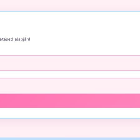
etésed alapján!