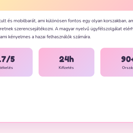
ztult és mobilbarát, ami különösen fontos egy olyan korszakban, a
retnek szerencsejátékozni. A magyar nyelvű ügyfélszolgálat elér
 ami kényelmes a hazai felhasználók számára.
.7/5
24h
90
tékelés
Kifizetés
Orszá