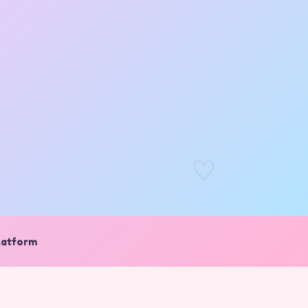
atform