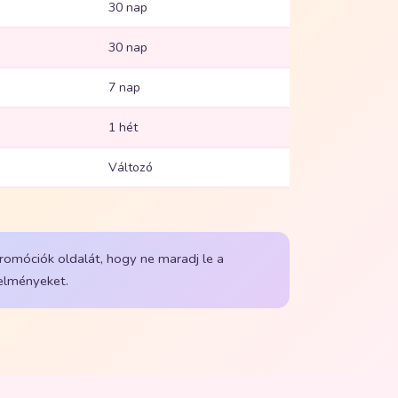
30 nap
30 nap
7 nap
1 hét
Változó
 promóciók oldalát, hogy ne maradj le a
telményeket.