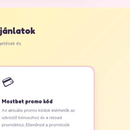
jánlatok
rgetések és
💳
Mostbet promo kód
Az aktuális promo kódok elérhetők az
üdvözlő bónuszhoz és a reload
promókhoz. Ellenőrizd a promóciók