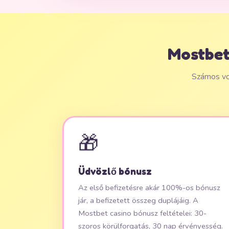
Mostbet
Számos von
🎁
Üdvözlő bónusz
Az első befizetésre akár 100%-os bónusz
jár, a befizetett összeg duplájáig. A
Mostbet casino bónusz feltételei: 30-
szoros körülforgatás, 30 nap érvényesség.