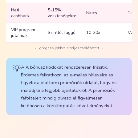
Heti
5-15%
Nincs
1 hét
cashback
veszteségekre
VIP program
Szinttől függő
10-20x
Vált
jutalmak
← görgess jobbra a teljes táblázatért →
💡
A A bónusz kódokat rendszeresen frissítik.
Érdemes feliratkozni az e-mailes hírlevelre és
figyelni a platform promóciók oldalát, hogy ne
maradj le a legjobb ajánlatokról. A promóciók
feltételeit mindig olvasd el figyelmesen,
különösen a körülforgatási követelményeket.