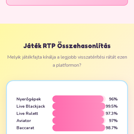
Játék RTP Összehasonlítás
Melyik játékfajta kínálja a legjobb visszatérítési rátát ezen
a platformon?
Nyerőgépek
96%
Live Blackjack
99.5%
Live Rulett
97.3%
Aviator
97%
Baccarat
98.7%