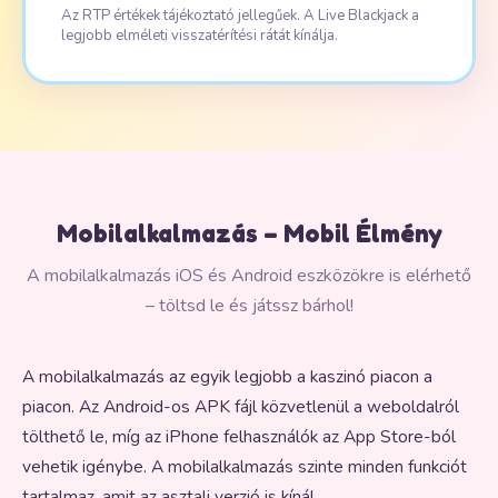
Az RTP értékek tájékoztató jellegűek. A Live Blackjack a
legjobb elméleti visszatérítési rátát kínálja.
Mobilalkalmazás – Mobil Élmény
A mobilalkalmazás iOS és Android eszközökre is elérhető
– töltsd le és játssz bárhol!
A mobilalkalmazás az egyik legjobb a kaszinó piacon a
piacon. Az Android-os APK fájl közvetlenül a weboldalról
tölthető le, míg az iPhone felhasználók az App Store-ból
vehetik igénybe. A mobilalkalmazás szinte minden funkciót
tartalmaz, amit az asztali verzió is kínál.