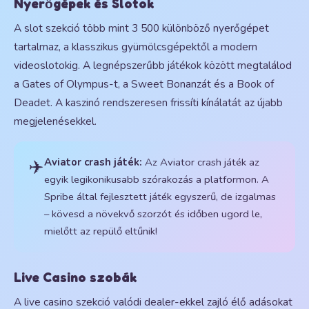
Nyerőgépek és Slotok
A slot szekció több mint 3 500 különböző nyerőgépet
tartalmaz, a klasszikus gyümölcsgépektől a modern
videoslotokig. A legnépszerűbb játékok között megtalálod
a Gates of Olympus-t, a Sweet Bonanzát és a Book of
Deadet. A kaszinó rendszeresen frissíti kínálatát az újabb
megjelenésekkel.
✈️
Aviator crash játék:
Az Aviator crash játék az
egyik legikonikusabb szórakozás a platformon. A
Spribe által fejlesztett játék egyszerű, de izgalmas
– kövesd a növekvő szorzót és időben ugord le,
mielőtt az repülő eltűnik!
Live Casino szobák
A live casino szekció valódi dealer-ekkel zajló élő adásokat