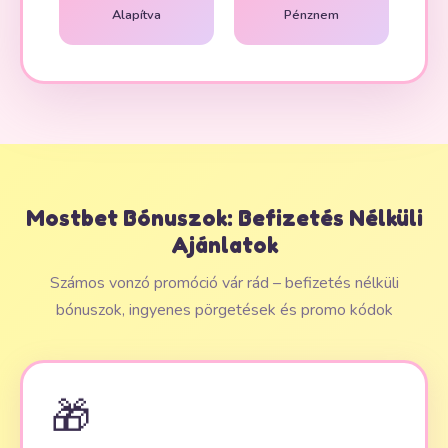
Alapítva
Pénznem
Mostbet Bónuszok: Befizetés Nélküli
Ajánlatok
Számos vonzó promóció vár rád – befizetés nélküli
bónuszok, ingyenes pörgetések és promo kódok
🎁