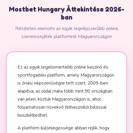
Mostbet Hungary Áttekintése 2026-
ban
Részletes elemzés az egyik legnépszerűbb online
szerencsejáték platformról Magyarországon
Ez az egyik legelismertebb online kaszinó és
sportfogadási platform, amely Magyarországon
is óriási népszerűségre tett szert. 2009-ben
alapítva, az oldal mára több mint 90 országban
van jelen, köztük Magyarországon is, ahol
folyamatosan növekvő felhasználói bázissal
büszkélkedhet.
A platform különlegessége abban rejlik, hogy