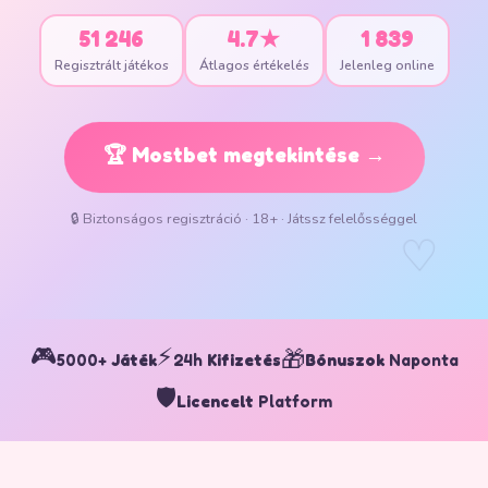
51 246
4.7★
1 839
Regisztrált játékos
Átlagos értékelés
Jelenleg online
🏆 Mostbet megtekintése →
🔒 Biztonságos regisztráció · 18+ · Játssz felelősséggel
🎮
⚡
🎁
5000+
Játék
24h
Kifizetés
Bónuszok
Naponta
🛡️
Licencelt
Platform