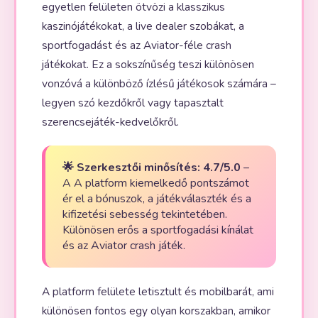
egyetlen felületen ötvözi a klasszikus
kaszinójátékokat, a live dealer szobákat, a
sportfogadást és az Aviator-féle crash
játékokat. Ez a sokszínűség teszi különösen
vonzóvá a különböző ízlésű játékosok számára –
legyen szó kezdőkről vagy tapasztalt
szerencsejáték-kedvelőkről.
🌟 Szerkesztői minősítés: 4.7/5.0
–
A A platform kiemelkedő pontszámot
ér el a bónuszok, a játékválaszték és a
kifizetési sebesség tekintetében.
Különösen erős a sportfogadási kínálat
és az Aviator crash játék.
A platform felülete letisztult és mobilbarát, ami
különösen fontos egy olyan korszakban, amikor