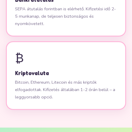
SEPA átutalás forintban is elérhető. Kifizetési idő 2-
5 munkanap, de teljesen biztonságos és
nyomkövetett.
₿
Kriptovaluta
Bitcoin, Ethereum, Litecoin és más kriptók
elfogadottak. Kifizetés általában 1-2 órán belül – a
leggyorsabb opció.